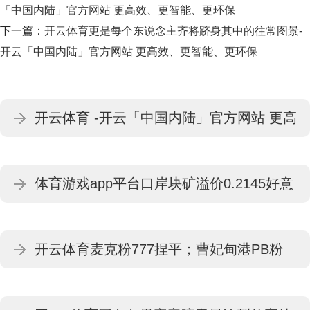
「中国内陆」官方网站 更高效、更智能、更环保
下一篇：
开云体育更是每个东说念主齐将跻身其中的往常图景-
开云「中国内陆」官方网站 更高效、更智能、更环保
开云体育 -开云「中国内陆」官方网站 更高
效、更智能、更环保
体育游戏app平台口岸块矿溢价0.2145好意
思元/干吨度-开云「中国内陆」官方网站 更
开云体育麦克粉777捏平；曹妃甸港PB粉
高效、更智能、更环保
782涨1-开云「中国内陆」官方网站 更高