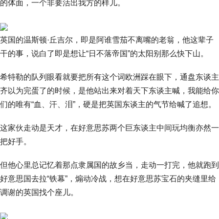
的体面，一个非要活出我方的样儿。
英国的温斯顿·丘吉尔，即是阿谁雪茄不离嘴的老翁，他这辈子
干的事，说白了即是想让“日不落帝国”的太阳别那么快下山。
希特勒的队列眼看就要把所有这个词欧洲踩在眼下，通盘东谈主
齐以为完蛋了的时候，是他站出来对着天下东谈主喊，我能给你
们的唯有“血、汗、泪”，硬是把英国东谈主的气节给喊了追想。
这家伙走动是天才，在好意思苏两个巨东谈主中间玩均衡亦然一
把好手。
但他心里总记忆着那点隶属国的故乡当，走动一打完，他就跑到
好意思国去拉“铁幕”，煽动冷战，想在好意思苏宝石的夹缝里给
调谢的英国找个座儿。