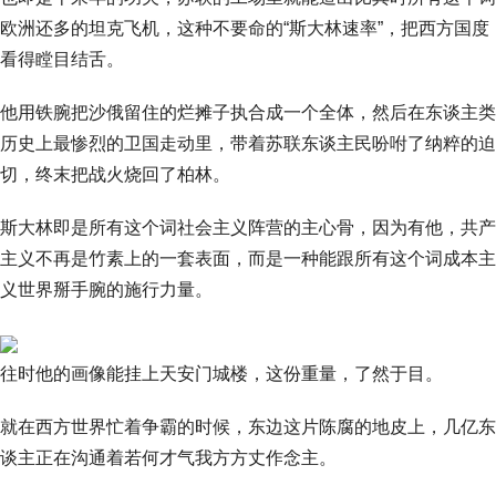
欧洲还多的坦克飞机，这种不要命的“斯大林速率”，把西方国度
看得瞠目结舌。
他用铁腕把沙俄留住的烂摊子执合成一个全体，然后在东谈主类
历史上最惨烈的卫国走动里，带着苏联东谈主民吩咐了纳粹的迫
切，终末把战火烧回了柏林。
斯大林即是所有这个词社会主义阵营的主心骨，因为有他，共产
主义不再是竹素上的一套表面，而是一种能跟所有这个词成本主
义世界掰手腕的施行力量。
往时他的画像能挂上天安门城楼，这份重量，了然于目。
就在西方世界忙着争霸的时候，东边这片陈腐的地皮上，几亿东
谈主正在沟通着若何才气我方方丈作念主。