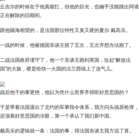
丘吉尔的时候在于他真能扛，但他的目光，也确乎没能跳出阿谁
正在解除的旧期间。
跟他隔海相望的，是法国那位特性又臭又硬的夏尔·戴高乐。
一战的时候，他被德国东谈主抓了五次，五次齐想办法跑了。
二战法国政府谨守了，他一个东谈主跑到英国，扯起“解放法
国”的大旗，硬是给快一火国的法兰西续上了连气儿。
战后他干的事更绝，他以为凭什么世界齐得听好意思国的？
于是带着法国退出了北约的军事指令体系，我方闷头搞原枪弹，
还顶着好意思国的冷眼，第一个承认了我们新中国。
戴高乐的逻辑就一条：法国的事，得法国东谈主我方说了算。