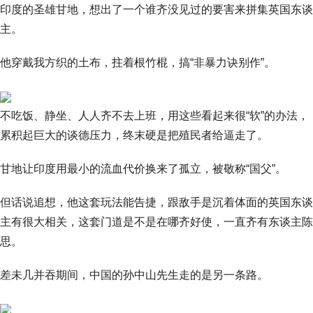
印度的圣雄甘地，想出了一个谁齐没见过的要害来拼集英国东谈
主。
他穿戴我方织的土布，拄着根竹棍，搞“非暴力诀别作”。
不吃饭、静坐、人人齐不去上班，用这些看起来很“软”的办法，
累积起巨大的谈德压力，终末硬是把殖民者给逼走了。
甘地让印度用最小的流血代价换来了孤立，被敬称“国父”。
但话说追想，他这套玩法能告捷，跟敌手是沉着体面的英国东谈
主有很大相关，这套门道是不是在哪齐好使，一直齐有东谈主陈
思。
差未几并吞期间，中国的孙中山先生走的是另一条路。