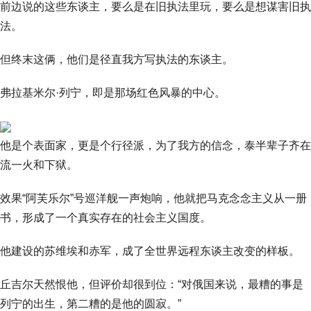
前边说的这些东谈主，要么是在旧执法里玩，要么是想谋害旧执
法。
但终末这俩，他们是径直我方写执法的东谈主。
弗拉基米尔·列宁，即是那场红色风暴的中心。
他是个表面家，更是个行径派，为了我方的信念，泰半辈子齐在
流一火和下狱。
效果“阿芙乐尔”号巡洋舰一声炮响，他就把马克念念主义从一册
书，形成了一个真实存在的社会主义国度。
他建设的苏维埃和赤军，成了全世界远程东谈主改变的样板。
丘吉尔天然恨他，但评价却很到位：“对俄国来说，最糟的事是
列宁的出生，第二糟的是他的圆寂。”