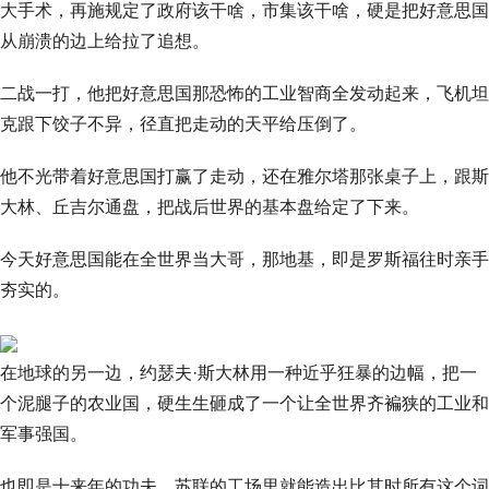
大手术，再施规定了政府该干啥，市集该干啥，硬是把好意思国
从崩溃的边上给拉了追想。
二战一打，他把好意思国那恐怖的工业智商全发动起来，飞机坦
克跟下饺子不异，径直把走动的天平给压倒了。
他不光带着好意思国打赢了走动，还在雅尔塔那张桌子上，跟斯
大林、丘吉尔通盘，把战后世界的基本盘给定了下来。
今天好意思国能在全世界当大哥，那地基，即是罗斯福往时亲手
夯实的。
在地球的另一边，约瑟夫·斯大林用一种近乎狂暴的边幅，把一
个泥腿子的农业国，硬生生砸成了一个让全世界齐褊狭的工业和
军事强国。
也即是十来年的功夫，苏联的工场里就能造出比其时所有这个词