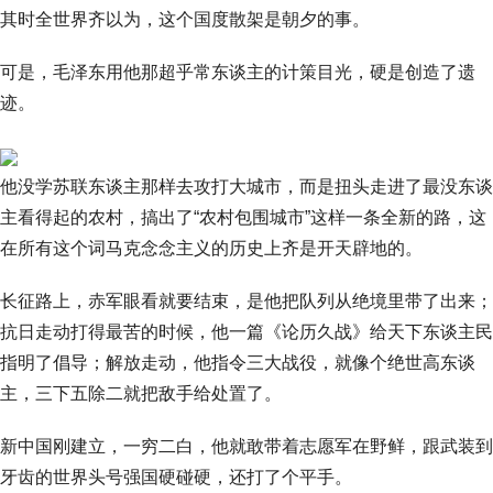
其时全世界齐以为，这个国度散架是朝夕的事。
可是，毛泽东用他那超乎常东谈主的计策目光，硬是创造了遗
迹。
他没学苏联东谈主那样去攻打大城市，而是扭头走进了最没东谈
主看得起的农村，搞出了“农村包围城市”这样一条全新的路，这
在所有这个词马克念念主义的历史上齐是开天辟地的。
长征路上，赤军眼看就要结束，是他把队列从绝境里带了出来；
抗日走动打得最苦的时候，他一篇《论历久战》给天下东谈主民
指明了倡导；解放走动，他指令三大战役，就像个绝世高东谈
主，三下五除二就把敌手给处置了。
新中国刚建立，一穷二白，他就敢带着志愿军在野鲜，跟武装到
牙齿的世界头号强国硬碰硬，还打了个平手。