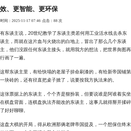
效、更智能、更环保
时间：2025-11-17 07:46
点击：88 次
有东谈主说，20世纪教学了东谈主类若何用工业活水线去杀东
谈主，而就在这片血与火烧出的白地上，冒出了那么几个东谈
主，他们没跟任何东谈主接头，就用我方的想法，把世界舆图再
行画了一遍。
这帮东谈主里，有给快塌的老屋子拚命刷漆的，有给新帝国铺第
一块砖的，还有径直把桌子掀了，说要按我方执法来的。
这张票据上的东谈主，个个齐是狠扮装，但要说谁是阿谁着实坐
在棋盘背面，连棋盘执法齐能改的东谈主，这事儿就得掰开揉碎
了好好聊聊。
这盘大棋的开局，得从欧洲那俩老牌帝国提及，一个想保住终末