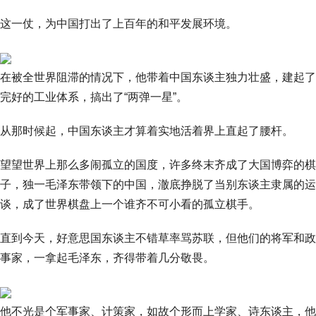
这一仗，为中国打出了上百年的和平发展环境。
在被全世界阻滞的情况下，他带着中国东谈主独力壮盛，建起了
完好的工业体系，搞出了“两弹一星”。
从那时候起，中国东谈主才算着实地活着界上直起了腰杆。
望望世界上那么多闹孤立的国度，许多终末齐成了大国博弈的棋
子，独一毛泽东带领下的中国，澈底挣脱了当别东谈主隶属的运
谈，成了世界棋盘上一个谁齐不可小看的孤立棋手。
直到今天，好意思国东谈主不错草率骂苏联，但他们的将军和政
事家，一拿起毛泽东，齐得带着几分敬畏。
他不光是个军事家、计策家，如故个形而上学家、诗东谈主，他